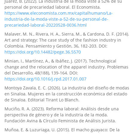
Juárez, B. (2022). La industria de la moda viste a 52% de su
personal de precariedad laboral. El Economista.
https://www.eleconomista.com.mx/capitalhumano/La-
industria-de-la-moda-viste-a-52-de-su-personal-de-
precariedad-laboral-20220528-0036.html
Malaver, M. N., Rivera, H. A., Sierra, M., & Cardona, D. F. (2014).
Art and strategy: The case study of the fashion industry in
Colombia. Pensamiento y Gestión, 36, 182-203. DOI:
https://doi.org/10.14482/pege.36.5570
Minian, I., Martínez, A., & Ibáñez, J. (2017). Technological
change and the relocation of the apparel industry. Problemas
del Desarrollo, 48(188), 139-164. DOI:
https://doi.org/10.1016/j.rpd.2017.01.007
Montoya Zavala, E. C. (2026). La industria del diseño de modas
en Sinaloa. Mujeres en la construcción económica del estado
de Sinaloa. Editorial Tirant Lo Blanch.
Muciño, R. A. (2023). Reforma laboral: Análisis desde una
perspectiva de género y de la industria de la moda.
Fundación Avina & Círculo Feminista de Análisis Jurista.
Muñoa, E. & Luzuriaga, U. (2015). El macho guayaco: De la