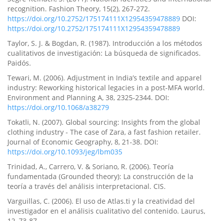
recognition. Fashion Theory, 15(2), 267-272.
https://doi.org/10.2752/175174111X12954359478889
DOI:
https://doi.org/10.2752/175174111X12954359478889
Taylor, S. J. & Bogdan, R. (1987). Introducción a los métodos
cualitativos de investigación: La búsqueda de significados.
Paidós.
Tewari, M. (2006). Adjustment in India’s textile and apparel
industry: Reworking historical legacies in a post-MFA world.
Environment and Planning A, 38, 2325-2344. DOI:
https://doi.org/10.1068/a38279
Tokatli, N. (2007). Global sourcing: Insights from the global
clothing industry - The case of Zara, a fast fashion retailer.
Journal of Economic Geography, 8, 21-38. DOI:
https://doi.org/10.1093/jeg/lbm035
Trinidad, A., Carrero, V. & Soriano, R. (2006). Teoría
fundamentada (Grounded theory): La construcción de la
teoría a través del análisis interpretacional. CIS.
Varguillas, C. (2006). El uso de Atlas.ti y la creatividad del
investigador en el análisis cualitativo del contenido. Laurus,
12, 73-87.