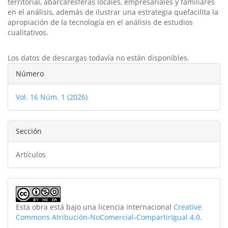
territorial, abarcaresferas locales, empresariales y familiares
en el análisis, además de ilustrar una estrategia quefacilita la
apropiación de la tecnología en el análisis de estudios
cualitativos.
Descargas
Los datos de descargas todavía no están disponibles.
Detalles
Número
del
Vol. 16 Núm. 1 (2026)
artículo
Sección
Artículos
Esta obra está bajo una licencia internacional
Creative
Commons Atribución-NoComercial-CompartirIgual 4.0
.