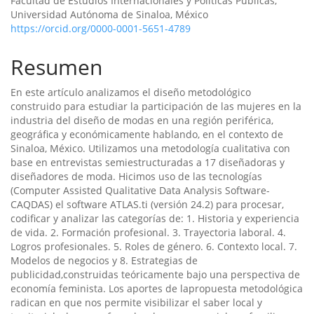
Facultad de Estudios Internacionales y Políticas Públicas,
principal
Universidad Autónoma de Sinaloa, México
https://orcid.org/0000-0001-5651-4789
del
artículo
Resumen
En este artículo analizamos el diseño metodológico
construido para estudiar la participación de las mujeres en la
industria del diseño de modas en una región periférica,
geográfica y económicamente hablando, en el contexto de
Sinaloa, México. Utilizamos una metodología cualitativa con
base en entrevistas semiestructuradas a 17 diseñadoras y
diseñadores de moda. Hicimos uso de las tecnologías
(Computer Assisted Qualitative Data Analysis Software-
CAQDAS) el software ATLAS.ti (versión 24.2) para procesar,
codificar y analizar las categorías de: 1. Historia y experiencia
de vida. 2. Formación profesional. 3. Trayectoria laboral. 4.
Logros profesionales. 5. Roles de género. 6. Contexto local. 7.
Modelos de negocios y 8. Estrategias de
publicidad,construidas teóricamente bajo una perspectiva de
economía feminista. Los aportes de lapropuesta metodológica
radican en que nos permite visibilizar el saber local y