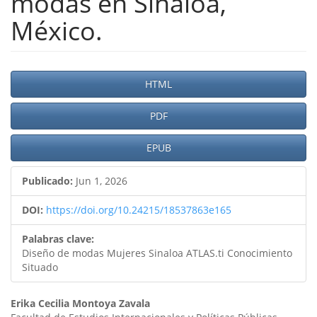
modas en Sinaloa,
México.
Barra
HTML
lateral
PDF
del
artículo
EPUB
Publicado:
Jun 1, 2026
DOI:
https://doi.org/10.24215/18537863e165
Palabras clave:
Diseño de modas Mujeres Sinaloa ATLAS.ti Conocimiento
Situado
Contenido
Erika Cecilia Montoya Zavala