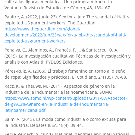
calle a las figuras mediáticas.Una primera mirada. La
Ventana. Revista de Estudios de Género, 48, 139-167.
Paultre, A. (2022, junio 23). Sex for a job: The scandal of Haiti’s
exploited US garment workers. The Guardian.
https://www.theguardian.com/global-
development/2022/jun/23/sex-for-a-job-the-scandal-of-haiti-
exploited-us-garment-workers
Penalva, C., Alaminos, A., Francés, F. J., & Santacreu, O. A.
(2015). La investigación cualitativa: Técnicas de investigación y
análisis con Atlas.ti. PYDLOS Ediciones.
Pérez-Ruiz, A. (2006). El trabajo femenino en torno al diseño
de ropa: Significados y prácticas. El Cotidiano, 21(135), 78-88.
Racz, K. & Theuws, M. (2011). Aspectos de género en la
industria de la indumentaria latinoamericana. SOMO.
https://www.somo.nl/wp-content/uploads/2011/07/Aspectos-
de-g%C3%A9nero-en-la-industria-de-indumentaria-
latinoamericana.pdf
Saim, A. (2013). La moda como industria o como excusa para
la industria. Debates IESA, 18(4), 39-44.
Segre-Reinach, S. (2011). National identities and international