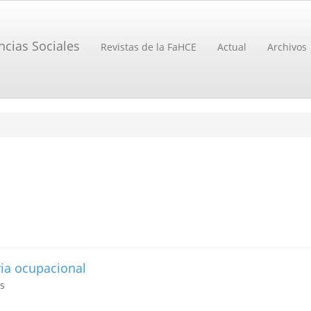
ncias Sociales
Revistas de la FaHCE
Actual
Archivos
ria ocupacional
es