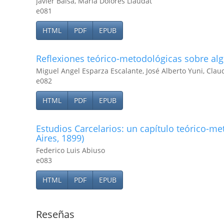
Javier Balsa, María Dolores Liaudat
e081
HTML
PDF
EPUB
Reflexiones teórico-metodológicas sobre alg
Miguel Angel Esparza Escalante, José Alberto Yuni, Clau
e082
HTML
PDF
EPUB
Estudios Carcelarios: un capí­tulo teórico-m
Aires, 1899)
Federico Luis Abiuso
e083
HTML
PDF
EPUB
Reseñas