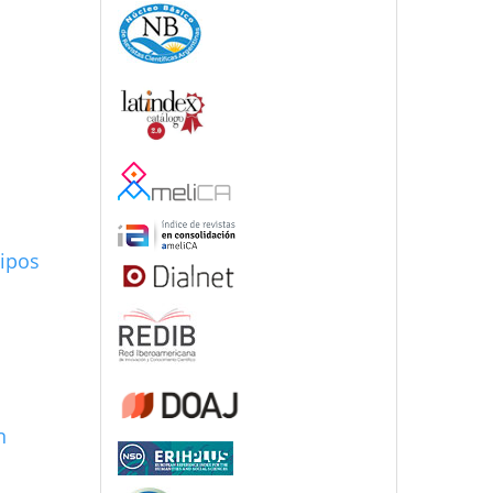
tipos
n