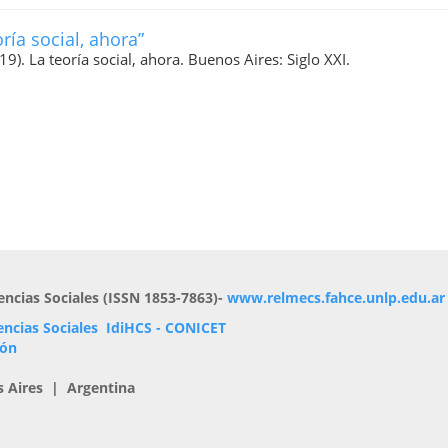
í­a social, ahora”
9). La teorí­a social, ahora. Buenos Aires: Siglo XXI.
encias Sociales (ISSN 1853-7863)-
www.relmecs.fahce.unlp.edu.ar
encias Sociales
IdiHCS - CONICET
ión
s Aires | Argentina