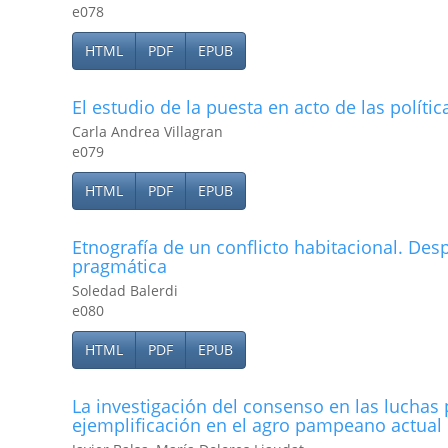
e078
HTML
PDF
EPUB
El estudio de la puesta en acto de las polí­ti
Carla Andrea Villagran
e079
HTML
PDF
EPUB
Etnografí­a de un conflicto habitacional. D
pragmática
Soledad Balerdi
e080
HTML
PDF
EPUB
La investigación del consenso en las luchas
ejemplificación en el agro pampeano actual