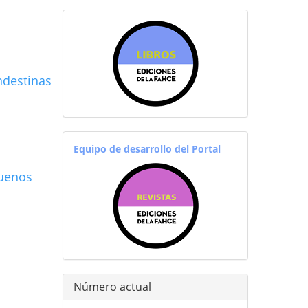
sitiosfahce
ndestinas
equiporevistas
Equipo de desarrollo del Portal
Buenos
Número actual