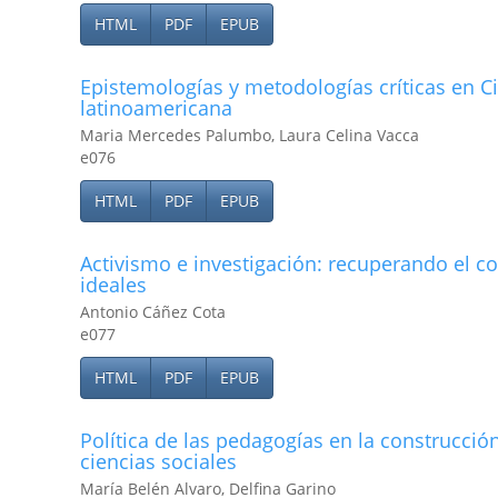
HTML
PDF
EPUB
Epistemologí­as y metodologí­as crí­ticas en 
latinoamericana
Maria Mercedes Palumbo, Laura Celina Vacca
e076
HTML
PDF
EPUB
Activismo e investigación: recuperando el co
ideales
Antonio Cáñez Cota
e077
HTML
PDF
EPUB
Polí­tica de las pedagogí­as en la construcci
ciencias sociales
María Belén Alvaro, Delfina Garino