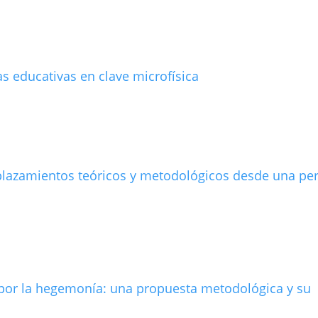
cas educativas en clave microfí­sica
esplazamientos teóricos y metodológicos desde una pe
 por la hegemoní­a: una propuesta metodológica y su